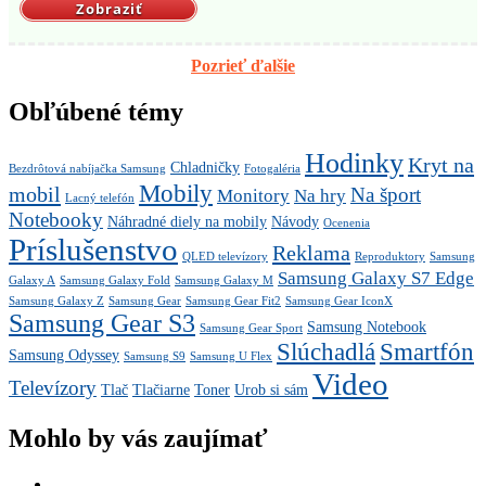
Zobraziť
Pozrieť ďalšie
Obľúbené témy
Hodinky
Kryt na
Chladničky
Bezdrôtová nabíjačka Samsung
Fotogaléria
Mobily
mobil
Na šport
Monitory
Na hry
Lacný telefón
Notebooky
Náhradné diely na mobily
Návody
Ocenenia
Príslušenstvo
Reklama
QLED televízory
Reproduktory
Samsung
Samsung Galaxy S7 Edge
Galaxy A
Samsung Galaxy Fold
Samsung Galaxy M
Samsung Galaxy Z
Samsung Gear
Samsung Gear Fit2
Samsung Gear IconX
Samsung Gear S3
Samsung Notebook
Samsung Gear Sport
Slúchadlá
Smartfón
Samsung Odyssey
Samsung S9
Samsung U Flex
Video
Televízory
Tlač
Tlačiarne
Toner
Urob si sám
Mohlo by vás zaujímať