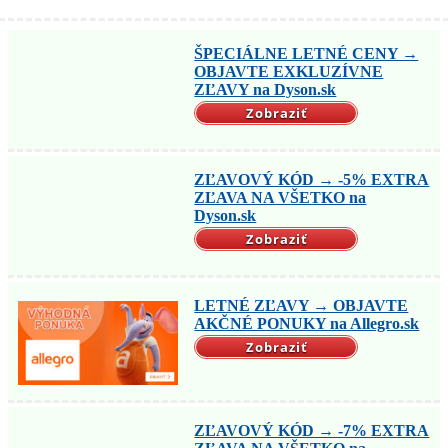
ŠPECIÁLNE LETNÉ CENY →
OBJAVTE EXKLUZÍVNE
ZĽAVY na Dyson.sk
Zobraziť
ZĽAVOVÝ KÓD → -5% EXTRA
ZĽAVA NA VŠETKO na
Dyson.sk
Zobraziť
LETNÉ ZĽAVY → OBJAVTE
AKČNÉ PONUKY na Allegro.sk
Zobraziť
ZĽAVOVÝ KÓD → -7% EXTRA