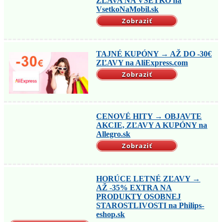
ZĽAVA NA VŠETKO na
VsetkoNaMobil.sk
Zobraziť
TAJNÉ KUPÓNY → AŽ DO -30€
ZĽAVY na AliExpress.com
Zobraziť
CENOVÉ HITY → OBJAVTE
AKCIE, ZĽAVY A KUPÓNY na
Allegro.sk
Zobraziť
HORÚCE LETNÉ ZĽAVY →
AŽ -35% EXTRA NA
PRODUKTY OSOBNEJ
STAROSTLIVOSTI na Philips-
eshop.sk