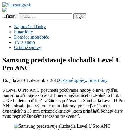
Hľadať:
Najnovšie články
Smartfóny
Domáce spotrebiče
TV a audio
Ostatné správy
Samsung predstavuje slúchadlá Level U
Pro ANC
16. júla 2016
1. decembra 2016
Ostatné správy
,
Smartfóny
S Level U Pro ANC posuniete počúvanie hudby o level vyššie.
Samsung sľubuje až o 20 dB menej nežiadúceho okolného hluku,
takže budete mať lepší zážitok s počúvania. Slúchadlá Level U Pro
ANC obsahujú 2 výkonné reproduktory, presnejšie 13 mm
dynamický a 13 mm priezoelektrický, ktorá prinášajú bohatý čistý
zvuk naprieč širokému rozsahu frekvencií.