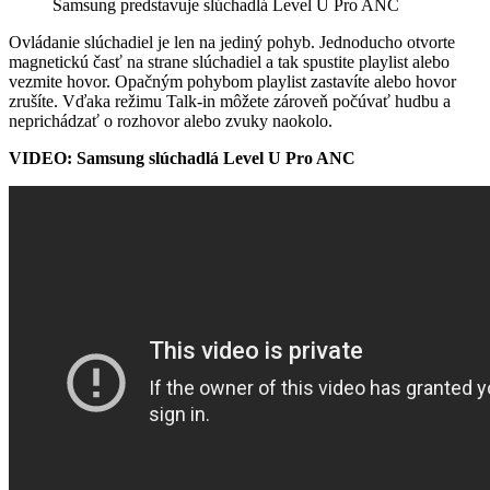
Samsung predstavuje slúchadlá Level U Pro ANC
Ovládanie slúchadiel je len na jediný pohyb. Jednoducho otvorte
magnetickú časť na strane slúchadiel a tak spustite playlist alebo
vezmite hovor. Opačným pohybom playlist zastavíte alebo hovor
zrušíte. Vďaka režimu Talk-in môžete zároveň počúvať hudbu a
neprichádzať o rozhovor alebo zvuky naokolo.
VIDEO: Samsung slúchadlá Level U Pro ANC