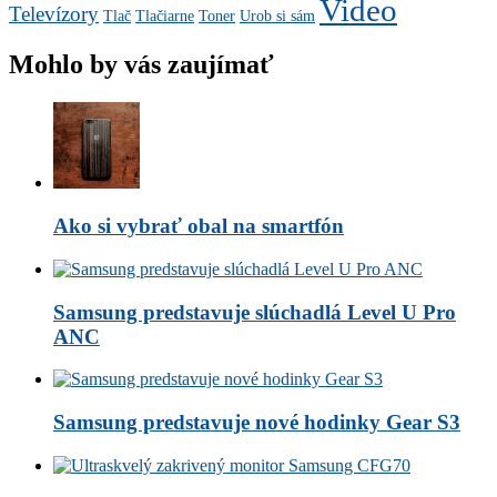
Video
Televízory
Tlač
Tlačiarne
Toner
Urob si sám
Mohlo by vás zaujímať
Ako si vybrať obal na smartfón
Samsung predstavuje slúchadlá Level U Pro
ANC
Samsung predstavuje nové hodinky Gear S3