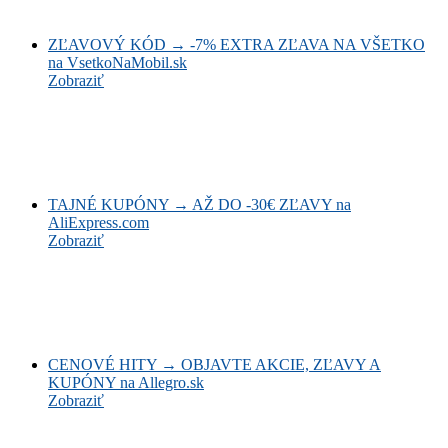
ZĽAVOVÝ KÓD → -7% EXTRA ZĽAVA NA VŠETKO
na VsetkoNaMobil.sk
Zobraziť
TAJNÉ KUPÓNY → AŽ DO -30€ ZĽAVY na
AliExpress.com
Zobraziť
CENOVÉ HITY → OBJAVTE AKCIE, ZĽAVY A
KUPÓNY na Allegro.sk
Zobraziť