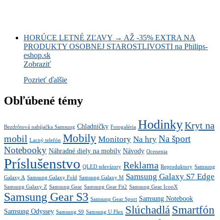
HORÚCE LETNÉ ZĽAVY → AŽ -35% EXTRA NA
PRODUKTY OSOBNEJ STAROSTLIVOSTI na Philips-
eshop.sk
Zobraziť
Pozrieť ďalšie
Obľúbené témy
Hodinky
Kryt na
Chladničky
Bezdrôtová nabíjačka Samsung
Fotogaléria
Mobily
mobil
Na šport
Monitory
Na hry
Lacný telefón
Notebooky
Náhradné diely na mobily
Návody
Ocenenia
Príslušenstvo
Reklama
QLED televízory
Reproduktory
Samsung
Samsung Galaxy S7 Edge
Galaxy A
Samsung Galaxy Fold
Samsung Galaxy M
Samsung Galaxy Z
Samsung Gear
Samsung Gear Fit2
Samsung Gear IconX
Samsung Gear S3
Samsung Notebook
Samsung Gear Sport
Slúchadlá
Smartfón
Samsung Odyssey
Samsung S9
Samsung U Flex