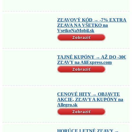
ZĽAVOVÝ KÓD → -7% EXTRA
ZĽAVA NA VŠETKO na
VsetkoNaMobil.sk
Zobraziť
TAJNÉ KUPÓNY → AŽ DO -30€
ZĽAVY na AliExpress.com
Zobraziť
CENOVÉ HITY → OBJAVTE
AKCIE, ZĽAVY A KUPÓNY na
Allegro.sk
Zobraziť
HORÚCE LETNÉ ZĽAVY →