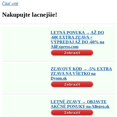
Čítať celé
Nakupujte lacnejšie!
LETNÁ PONUKA → AŽ DO
-60€ EXTRA ZĽAVA +
VÝPREDAJ AŽ DO -60% na
AliExpress.com
Zobraziť
ZĽAVOVÝ KÓD → -5% EXTRA
ZĽAVA NA VŠETKO na
Dyson.sk
Zobraziť
LETNÉ ZĽAVY → OBJAVTE
AKČNÉ PONUKY na Allegro.sk
Zobraziť