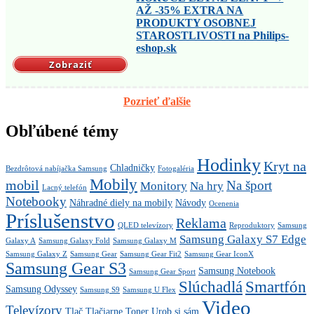
AŽ -35% EXTRA NA
PRODUKTY OSOBNEJ
STAROSTLIVOSTI na Philips-
eshop.sk
Zobraziť
Pozrieť ďalšie
Obľúbené témy
Hodinky
Kryt na
Chladničky
Bezdrôtová nabíjačka Samsung
Fotogaléria
Mobily
mobil
Na šport
Monitory
Na hry
Lacný telefón
Notebooky
Náhradné diely na mobily
Návody
Ocenenia
Príslušenstvo
Reklama
QLED televízory
Reproduktory
Samsung
Samsung Galaxy S7 Edge
Galaxy A
Samsung Galaxy Fold
Samsung Galaxy M
Samsung Galaxy Z
Samsung Gear
Samsung Gear Fit2
Samsung Gear IconX
Samsung Gear S3
Samsung Notebook
Samsung Gear Sport
Slúchadlá
Smartfón
Samsung Odyssey
Samsung S9
Samsung U Flex
Video
Televízory
Tlač
Tlačiarne
Toner
Urob si sám